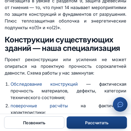
огнезащита в увязке с разделом 9, защита древесины
от гниения — то, что пункт 14 называет мероприятиями
по защите конструкций и фундаментов от разрушения.
Плюс теплозащитная оболочка и энергетические
подпункты «о(1)» и «о(2)».
Конструкции существующих
зданий — наша специализация
Проект реконструкции или усиления не может
опираться на проектную прочность сорокалетней
давности. Схема работы у нас замкнутая:
Обследование конструкций
— фактическая
прочность материалов, дефекты, категории
технического состояния;
поверочные расчёты
на фактические
характеристики;
проект усиления или восстановления —
Позвонить
Рассчитать
с чертежами и указаниями по производству работ.