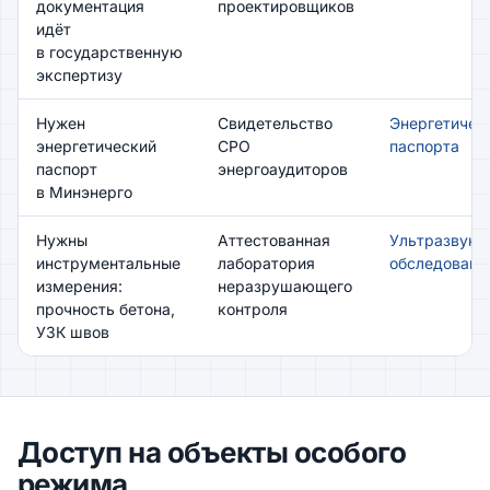
документация
проектировщиков
идёт
в государственную
экспертизу
Нужен
Свидетельство
Энергетичес
энергетический
СРО
паспорта
паспорт
энергоаудиторов
в Минэнерго
Нужны
Аттестованная
Ультразвуко
инструментальные
лаборатория
обследовани
измерения:
неразрушающего
прочность бетона,
контроля
УЗК швов
Доступ на объекты особого
режима